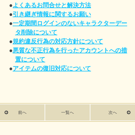
●
よくあるお問合せと解決方法
●
引き継ぎ情報に関するお願い
●
一定期間ログインのないキャラクターデー
タ削除について
●
規約違反行為の対応方針について
●
悪質な不正行為を行ったアカウントへの措
置について
●
アイテムの復旧対応について
前へ
一覧へ
次へ