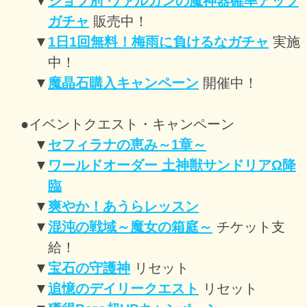
▼
ジョブ別 ヴァルカンの魔神器確率アップ
ガチャ
販売中！
▼
1日1回無料！梅雨に負けるなガチャ
実施
中！
▼
魔晶石購入キャンペーン
開催中！
●イベントクエスト・キャンペーン
▼
セフィラナの恵み～1章～
▼
ワールドオーダー 土神獣サンドリアΩ降
臨
▼
爽やか！あうらレッスン
▼
混沌の戦域～魔女の箱庭～
チケット支
給！
▼
宝石の守護神
リセット
▼
追憶のデイリークエスト
リセット