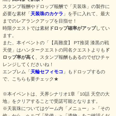
スタンプ報酬やドロップ報酬で「天装珠」の製作に
必要な素材「
天装珠のカケラ
」を手に入れて、最大
までのレアランクアップを目指せ！
時限クエストでは素材
ドロップ確率がアップ
してい
ます。
また、本イベントの「【高難度】 PT推奨 漆黒の戦
天使」はハンタークエストの同名クエストよりも
ド
ロップ率が高く
、スタンプ報酬もあるのでぜひチャ
レンジしてくださいね！
エンブレム「
天輪セフィモコ
」もドロップするの
で、こちらも要チェック★
※本イベントは、天界シナリオ1章「10話 天空の大
地」をクリアすることで受諾可能となります。
※天装珠についてはゲーム内「メニュー」＞「その
他」から、ヘルプ「装備」＞「遺物」をご確認くだ