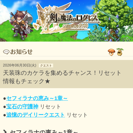
2026年06月30日(火)
クエスト
天装珠のカケラを集めるチャンス！リセット
情報もチェック★
●
セフィラナの恵み～1章～
●
宝石の守護神
リセット
●
追憶のデイリークエスト
リセット
セフィラナの恵み～1章～