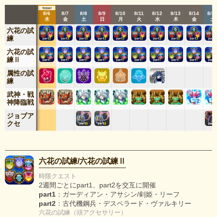
8/4
8/5
8/6
8/7
8/8
8/9
8/10
8/11
8/12
8/13
8/14
8/1
火
水
木
金
土
日
月
火
水
木
金
土
六花の試
練
六花の試
練Ⅱ
属性の試
練
武神・戦
神降臨戦
ジョブア
クセ
六花の試練/六花の試練Ⅱ
時限クエスト
2週間ごとにpart1、part2を交互に開催
part1
：ガーディアン・アサシン/剣姫・リーフ
part2
：古代機鋼兵・デスペラード・ヴァルキリー
六花の試練（頭アクセサリー）