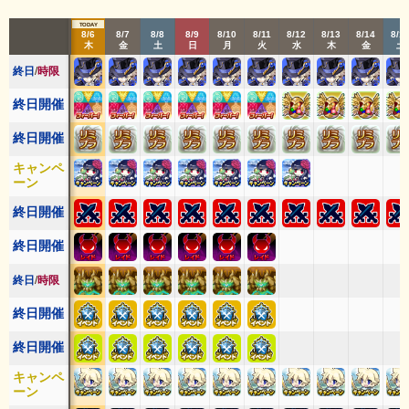
8/4
8/5
8/6
8/7
8/8
8/9
8/10
8/11
8/12
8/13
8/14
8/1
火
水
木
金
土
日
月
火
水
木
金
土
終日
/
時限
終日開催
終日開催
キャンペ
ーン
終日開催
終日開催
終日
/
時限
終日開催
終日開催
キャンペ
ーン