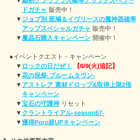
▼
覇剣クラウソラス確率アップデスペラー
ドガチャ
販売中！
▼
ジョブ別 斑鳩＆イヴリースの魔神器確率
アップスペシャルガチャ
販売中！
▼
魔晶石購入キャンペーン
開催中！
●イベントクエスト・キャンペーン
▼
ロックの日だぜ！
【6/9(火)追記】
▼
花の祝祭-ブルームタウン-
▼
アストレア 素材ドロップ&取得上限2倍
キャンペーン
▼
宝石の守護神
リセット
▼
クラントライアル-season57-
▼
獲得Poro超UPキャンペーン