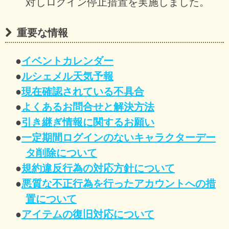
対しログイン停止措置を実施しました。
重要な情報
●
イベントカレンダー
●
ルシェメル天気予報
●
現在確認されている不具合
●
よくあるお問合せと解決方法
●
引き継ぎ情報に関するお願い
●
一定期間ログインのないキャラクターデー
タ削除について
●
規約違反行為の対応方針について
●
悪質な不正行為を行ったアカウントへの措
置について
●
アイテムの復旧対応について