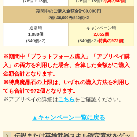
(76個＋18個)
(76個＋18個+
特典の60個
)
期間中のご購入金額合計60,000円
内訳:30,000円(540個)×2
通常時
キャンペーン時
1,080個
2,052個
(540個×2)
(540個×2+
特典の972個
)
※期間中「プラットフォーム購入」「アプリペイ購
入」の両方を利用した場合、合算した金額がご購入
金額合計となります。
※特典魔晶石の上限は、いずれの購入方法を利用し
ても合計で972個となります。
※アプリペイの詳細は
こちら
をご確認ください。
▲キャンペーン一覧に戻る
伝説または英雄武器スキル確定素材をゲッ