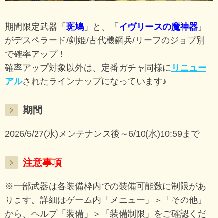
期間限定武器「
斑鳩
」と、「
イヴリースの魔神器
」
がデスペラード/剣姫/古代機鋼兵/リーフのジョブ別
で確率アップ！
確率アップ対象以外は、定番ガチャ同様に
リニュー
アル
されたラインナップになっています♪
期間
2026/5/27(水)メンテナンス後～6/10(水)10:59まで
注意事項
※一部武器は各装備枠内での装備可能数に制限があ
ります。詳細はゲーム内「メニュー」＞「その他」
から、ヘルプ「装備」＞「装備制限」をご確認くだ