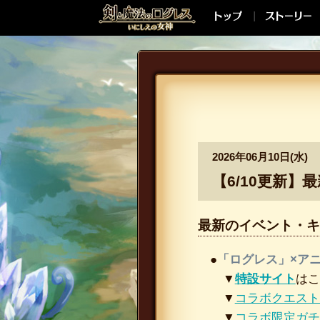
2026年06月10日(水)
【6/10更新】
最新のイベント・キ
●
「ログレス」×アニ
▼
特設サイト
はこ
▼
コラボクエスト
▼
コラボ限定ガチ