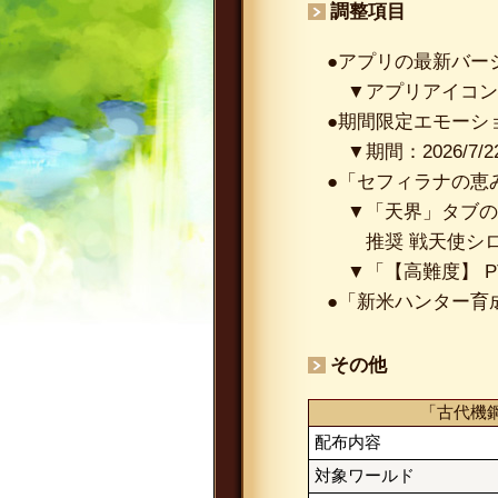
調整項目
●アプリの最新バージ
▼アプリアイコン
●期間限定エモーシ
▼期間：2026/7
●「セフィラナの恵
▼「天界」タブの
推奨 戦天使シ
▼「【高難度】 
●「新米ハンター育
その他
「古代機
配布内容
対象ワールド