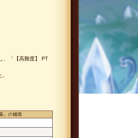
、「【高難度】 PT
た。
薬」の補填