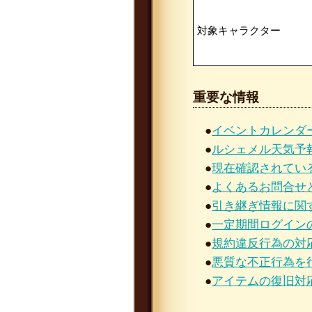
対象キャラクター
重要な情報
●
イベントカレンダ
●
ルシェメル天気予
●
現在確認されてい
●
よくあるお問合せ
●
引き継ぎ情報に関
●
一定期間ログイン
●
規約違反行為の対
●
悪質な不正行為を
●
アイテムの復旧対