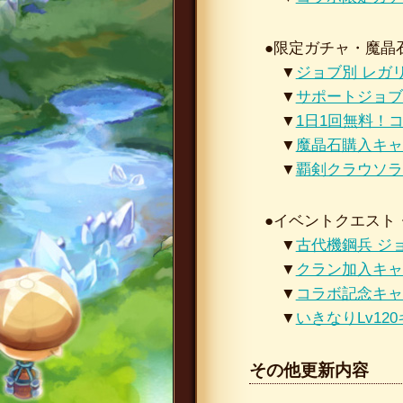
●限定ガチャ・魔晶
▼
ジョブ別 レガ
▼
サポートジョブ
▼
1日1回無料！
▼
魔晶石購入キャ
▼
覇剣クラウソラ
●イベントクエスト
▼
古代機鋼兵 ジ
▼
クラン加入キャ
▼
コラボ記念キャ
▼
いきなりLv12
その他更新内容