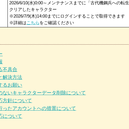
2026/6/10(水)0:00～メンテナンスまでに「古代機鋼兵への
クリアしたキャラクター
※2026/7/9(木)14:00までにログインすることで取得できます
※詳細は
こちら
をご確認ください
ー
報
る不具合
と解決方法
するお願い
のないキャラクターデータ削除について
応方針について
行ったアカウントへの措置について
応について