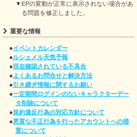
▼EPの変動が正常に表示されない場合があ
る問題を修正しました。
重要な情報
●
イベントカレンダー
●
ルシェメル天気予報
●
現在確認されている不具合
●
よくあるお問合せと解決方法
●
引き継ぎ情報に関するお願い
●
一定期間ログインのないキャラクターデー
タ削除について
●
規約違反行為の対応方針について
●
悪質な不正行為を行ったアカウントへの措
置について