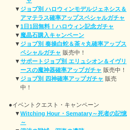
ャ
▼
ジョブ別 ハロウィンモデルジェネシス＆
アマテラス確率アップスペシャルガチャ
▼
1日1回無料！ハロウィン記念ガチャ
▼
魔晶石購入キャンペーン
▼
ジョブ別 奏操白蛇＆茶々丸確率アップス
ペシャルガチャ
販売中！
▼
サポートジョブ別 エリュシオン＆イヴリ
ースの魔神器確率アップガチャ
販売中！
▼
ジョブ別 四神確率アップガチャ
販売
中！
●イベントクエスト・キャンペーン
▼
Witching Hour・Sematary～死者の記憶
～