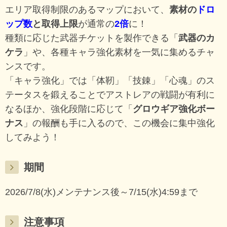
エリア取得制限のあるマップにおいて、
素材の
ドロ
ップ数
と取得上限
が通常の
2倍
に！
種類に応じた武器チケットを製作できる「
武器のカ
ケラ
」や、各種キャラ強化素材を一気に集めるチャ
ンスです。
「キャラ強化」では「体靭」「技錬」「心魂」のス
テータスを鍛えることでアストレアの戦闘が有利に
なるほか、強化段階に応じて「
グロウギア強化ボー
ナス
」の報酬も手に入るので、この機会に集中強化
してみよう！
期間
2026/7/8(水)メンテナンス後～7/15(水)4:59まで
注意事項