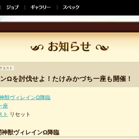
クエスト
ンΩを討伐せよ！たけみかづち一座も開催！
闇神獣ヴィレインΩ降臨
一座
スト
リセット
闇神獣ヴィレインΩ降臨