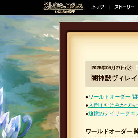
2026年05月27日(水)
闇神獣ヴィレイ
●
ワールドオーダー 
●
入門！たけみかづち
●
追憶のデイリークエ
ワールドオーダー 