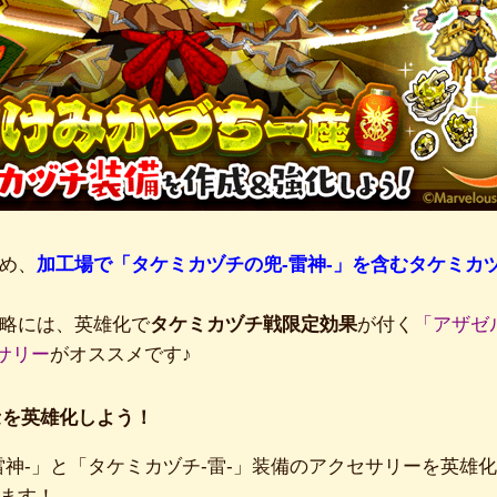
め、
加工場で「タケミカヅチの兜-雷神-」を含むタケミカ
略には、英雄化で
タケミカヅチ戦限定効果
が付く
「アザゼ
サリー
がオススメです♪
セを英雄化しよう！
雷神-」と「タケミカヅチ-雷-」装備のアクセサリーを英雄
ます！