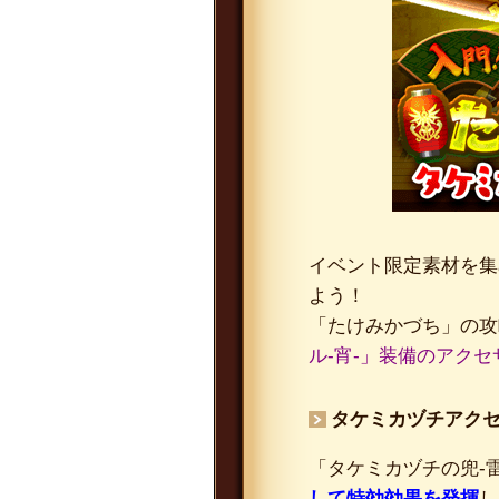
イベント限定素材を集
よう！
「たけみかづち」の攻
ル-宵-」装備のアクセ
タケミカヅチアク
「タケミカヅチの兜-
して特効効果を発揮
し