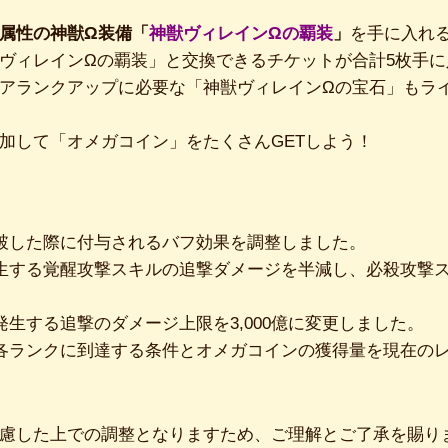
属性の神獣Ω装備「
神獣ヴィレインΩの覇装
」
を手に入れ
ヴィレインΩの覇装」と交換できるチケットが合計5枚手
アランクアップに必要な「神獣ヴィレインΩの宝石」もラ
加して「オメガコイン」をたくさんGETしよう！
破した際に付与されるバフ効果を調整しました。
生する覚醒攻撃スキルの追撃ダメージを半減し、必殺攻撃
発生する追撃のダメージ上限を3,000億に変更しました。
各ランクに到達する条件とオメガコインの獲得量を現在の
慮した上での調整となりますため、ご理解とご了承を賜り