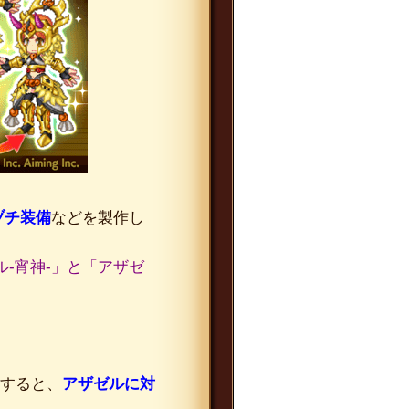
ヅチ装備
などを製作し
ル-宵神-」と「アザゼ
化すると、
アザゼルに対