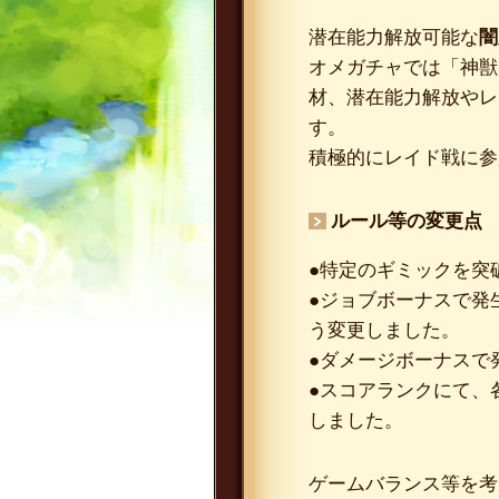
潜在能力解放可能な
闇
オメガチャでは「神獣
材、潜在能力解放やレ
す。
積極的にレイド戦に参
ルール等の変更点
●特定のギミックを突
●ジョブボーナスで発
う変更しました。
●ダメージボーナスで
●スコアランクにて、
しました。
ゲームバランス等を考