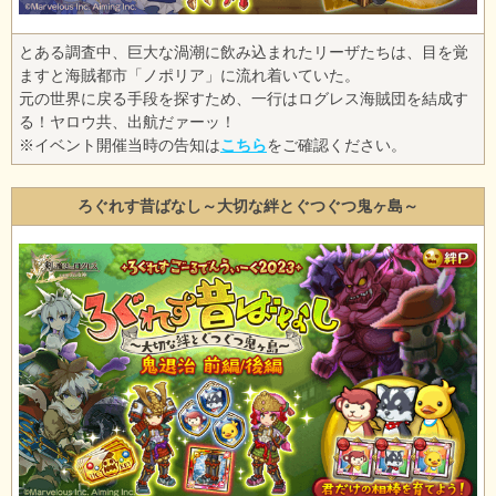
とある調査中、巨大な渦潮に飲み込まれたリーザたちは、目を覚
ますと海賊都市「ノポリア」に流れ着いていた。
元の世界に戻る手段を探すため、一行はログレス海賊団を結成す
る！ヤロウ共、出航だァーッ！
※イベント開催当時の告知は
こちら
をご確認ください。
ろぐれす昔ばなし～大切な絆とぐつぐつ鬼ヶ島～