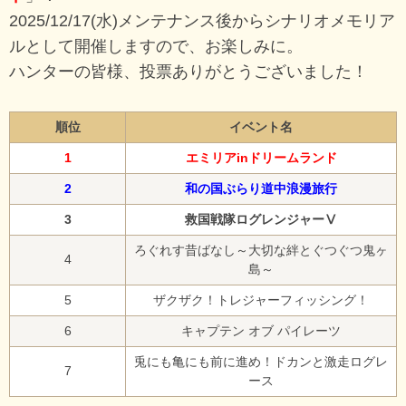
2025/12/17(水)メンテナンス後からシナリオメモリア
ルとして開催しますので、お楽しみに。
ハンターの皆様、投票ありがとうございました！
順位
イベント名
1
エミリアinドリームランド
2
和の国ぶらり道中浪漫旅行
3
救国戦隊ログレンジャーⅤ
ろぐれす昔ばなし～大切な絆とぐつぐつ鬼ヶ
4
島～
5
ザクザク！トレジャーフィッシング！
6
キャプテン オブ パイレーツ
兎にも亀にも前に進め！ドカンと激走ログレ
7
ース