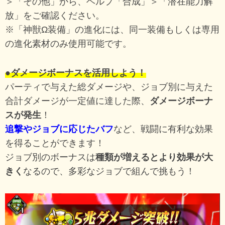
＞「その他」から、ヘルプ「合成」＞「潜在能力解
放」をご確認ください。
※「神獣Ω装備」の進化には、同一装備もしくは専用
の進化素材のみ使用可能です。
●ダメージボーナスを活用しよう！
パーティで与えた総ダメージや、ジョブ別に与えた
合計ダメージが一定値に達した際、
ダメージボーナ
スが発生
！
追撃やジョブに応じたバフ
など、戦闘に有利な効果
を得ることができます！
ジョブ別のボーナスは
種類が増えるとより効果が大
きく
なるので、多彩なジョブで組んで挑もう！