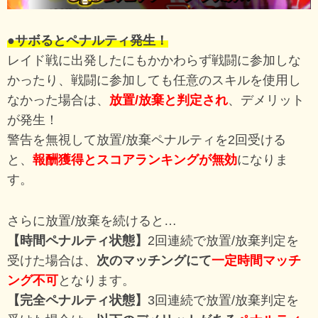
●サボるとペナルティ発生！
レイド戦に出発したにもかかわらず戦闘に参加しな
かったり、戦闘に参加しても任意のスキルを使用し
なかった場合は、
放置/放棄と判定され
、デメリット
が発生！
警告を無視して放置/放棄ペナルティを2回受ける
と、
報酬獲得とスコアランキングが無効
になりま
す。
さらに放置/放棄を続けると…
【時間ペナルティ状態】
2回連続で放置/放棄判定を
受けた場合は、
次のマッチングにて
一定時間マッチ
ング不可
となります。
【完全ペナルティ状態】
3回連続で放置/放棄判定を