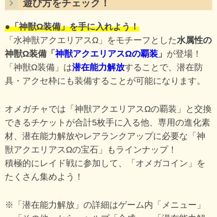
遊び方をチェック！
●「神獣Ω装備」を手に入れよう！
「水神獣アクエリアスΩ」をモチーフとした
水属性の
神獣Ω装備「
神獣アクエリアスΩの覇装
」
が登場！
「神獣Ω装備」は
潜在能力解放
することで、潜在防
具・アクセ枠にも装備することが可能になります。
オメガチャでは「神獣アクエリアスΩの覇装」と交換
できるチケットが合計5枚手に入る他、専用の進化素
材、潜在能力解放やレアランクアップに必要な「神
獣アクエリアスΩの宝石」もラインナップ！
積極的にレイド戦に参加して、「オメガコイン」を
たくさん集めよう！
※「潜在能力解放」の詳細はゲーム内「メニュー」