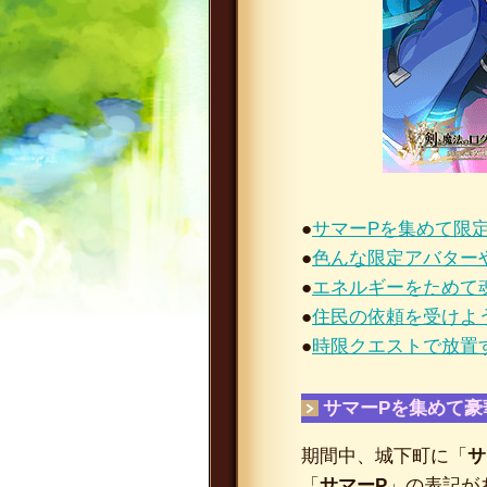
●
サマーPを集めて限
●
色んな限定アバター
●
エネルギーをためて
●
住民の依頼を受けよ
●
時限クエストで放置
サマーPを集めて豪
期間中、城下町に「
サ
「
サマーP
」の表記が