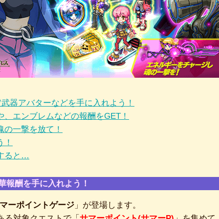
定武器アバターなどを手に入れよう！
や、エンブレムなどの報酬をGET！
魂の一撃を放て！
う！
すると…
華報酬を手に入れよう！
マーポイントゲージ
」が登場します。
ある対象クエストで「
サマーポイント(サマーP)
」を集めて