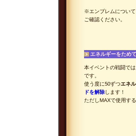
※エンブレムについて
ご確認ください。
エネルギーをため
本イベントの戦闘では
です。
使う度に50ずつ
エネル
ドを解除
します！
ただしMAXで使用す