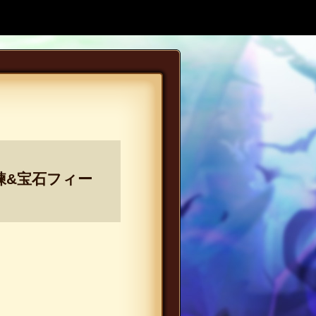
練&宝石フィー