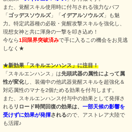
また、覚醒スキル使用時に付与される強力なバフ
「
ゴッデスソウルズ
」「
イデアルソウルズ
」も魅
力。特定武器種の必殺・覚醒攻撃スキルを強化し、
現想女神と共に渾身の一撃を叩き込め！
今なら
1回限界突破済み
で手に入るこの機会をお見逃
しなく★
★新効果「スキルエンハンス」に注目！
「スキルエンハンス」は
先頭武器の属性によって属
性が変化
し、装備中の他武器覚醒スキルを超強化＆
対応属性のマナを2個ためる効果を付与します。
また、スキルエンハンス付与中の効果として発揮さ
れる
リロード時間回復の効果は、
一部天候の影響を
受けずに効果が発揮
される
ので、アストレア大陸で
も活躍♪