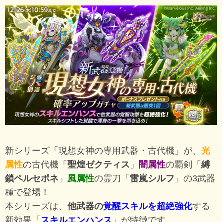
新シリーズ「現想女神の専用武器・古代機」が、
光
属性
の古代機「
聖煌ゼクティス
」
闇属性
の覇剣「
縛
鎖ペルセポネ
」
風属性
の霊刀「
雷嵐シルフ
」の3武器
種で登場！
本シリーズは、
他武器の
覚醒スキルを超絶強化
する
新効果「
スキルエンハンス
」が特徴です。