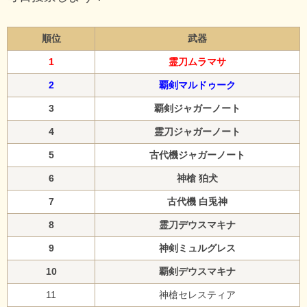
順位
武器
1
霊刀ムラマサ
2
覇剣マルドゥーク
3
覇剣ジャガーノート
4
霊刀ジャガーノート
5
古代機ジャガーノート
6
神槍 狛犬
7
古代機 白兎神
8
霊刀デウスマキナ
9
神剣ミュルグレス
10
覇剣デウスマキナ
11
神槍セレスティア