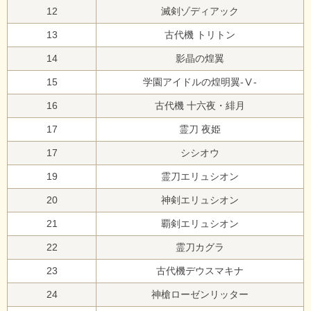
12
滅剣ゾディアック
13
古代機 トリトン
14
影晶の煌翼
15
学園アイドルの煌明翼-Ⅴ-
16
古代機 十六夜・緋月
17
霊刀 夜姫
17
シシオウ
19
霊刀エリュシオン
20
神剣エリュシオン
21
覇剣エリュシオン
22
霊刀カグラ
23
古代機デウスマキナ
24
神槍ローゼンリッター