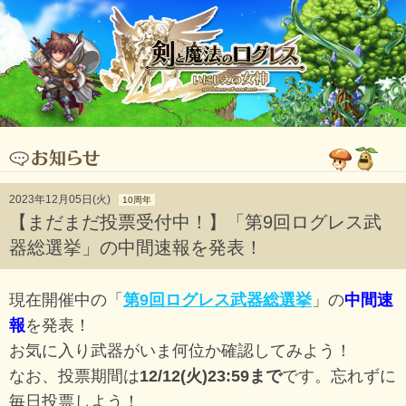
2023年12月05日(火)
10周年
【まだまだ投票受付中！】「第9回ログレス武
器総選挙」の中間速報を発表！
現在開催中の「
第9回ログレス武器総選挙
」の
中間速
報
を発表！
お気に入り武器がいま何位か確認してみよう！
なお、投票期間は
12/12(火)23:59まで
です。忘れずに
毎日投票しよう！