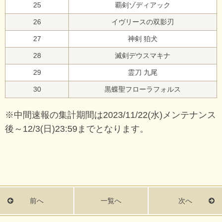
25
覇剣ゾディアック
26
イヴリースの双影刃
27
神剣 狛犬
28
滅剣デウスマキナ
29
霊刀 九尾
30
黒蝶聖フローラフォルス
※中間速報の集計期間は2023/11/22(水)メンテナンス
後～12/3(日)23:59までとなります。
前へ
一覧へ
次へ