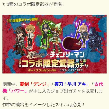
た3種のコラボ限定武器が登場！
期間中、
覇剣「デンジ」
/
霊刀「早川 アキ」
/
古代
機「パワー」
が手に入るジョブ別ガチャを販売しま
す。
作中の演出をイメージしたスキルは必見！