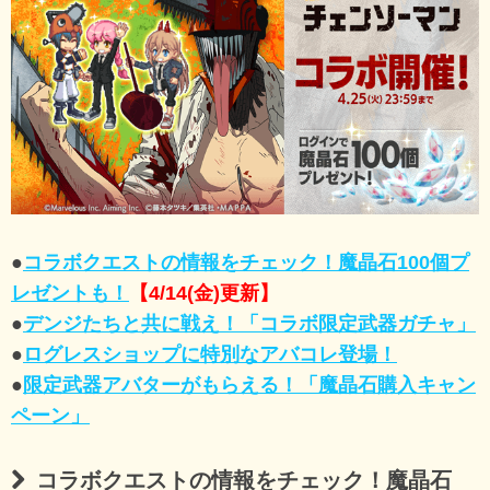
●
コラボクエストの情報をチェック！魔晶石100個プ
レゼントも！
【4/14(金)更新】
●
デンジたちと共に戦え！「コラボ限定武器ガチャ」
●
ログレスショップに特別なアバコレ登場！
●
限定武器アバターがもらえる！「魔晶石購入キャン
ペーン」
コラボクエストの情報をチェック！魔晶石