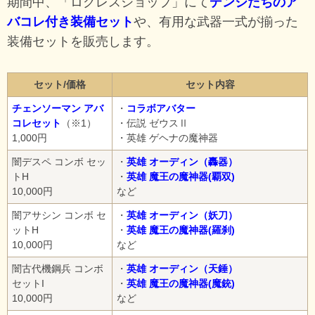
期間中、「ログレスショップ」にて
デンジたちのア
バコレ付き装備セット
や、有用な武器一式が揃った
装備セットを販売します。
セット/価格
セット内容
チェンソーマン アバ
・
コラボアバター
コレセット
（※1）
・伝説 ゼウスⅡ
1,000円
・英雄 ゲヘナの魔神器
闇デスペ コンボ セッ
・
英雄 オーディン（轟器）
トH
・
英雄 魔王の魔神器(覇双)
10,000円
など
闇アサシン コンボ セ
・
英雄 オーディン（妖刀）
ットH
・
英雄 魔王の魔神器(羅刹)
10,000円
など
闇古代機鋼兵 コンボ
・
英雄 オーディン（天錘）
セットI
・
英雄 魔王の魔神器(魔銃)
10,000円
など