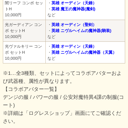
闇リーフ コンボ セッ
・
英雄 オーディン（天錘）
トH
・
英雄 魔王の魔神器(魔剣)
10,000円
など
光ガーディアン コン
・
英雄 オーディン（聖剣）
ボ セットH
・
英雄 ニヴルヘイムの魔神器(騎装)
10,000円
など
光ヴァルキリー コン
・
英雄 オーディン（天錘）
ボ セットH
・
英雄 ニヴルヘイムの魔神器（天翼）
10,000円
など
※1…全3種類、セットによってコラボアバターおよ
び武器種、属性が異なります。
【コラボアバター一覧】
デンジの服 / パワーの服 / 公安対魔特異4課の制服(コ
ート)
※詳細は「ログレスショップ」画面にてご確認くだ
さい。