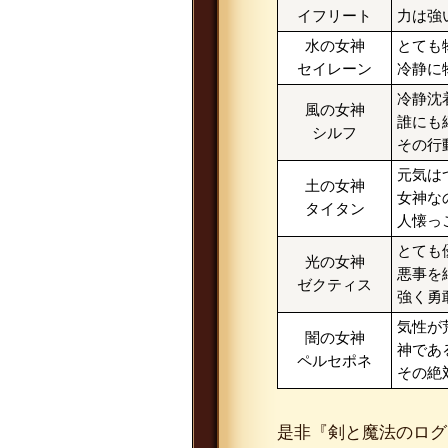
イフリート
力は強
水の女神
とても
セイレーン
冷静に
冷静沈
風の女神
誰にも
シルフ
その行
元気は
土の女神
女神な
タイタン
人懐っ
とても
光の女神
悪事を
ゼクティス
強く勇
気性が
闇の女神
神であ
ペルセポネ
その絶
是非『剣と魔法のログ