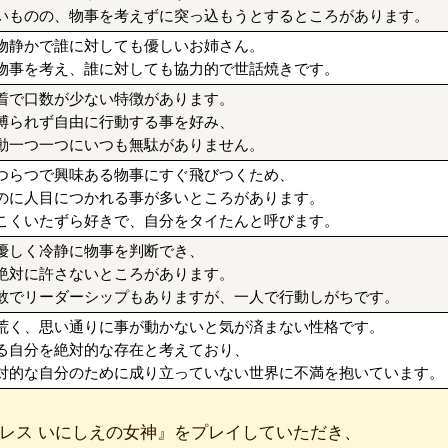
いものの、物事を考えずに突っ込もうとするところがあります。
物静かで誰に対しても優しいお姉さん。
物事を考え、誰に対しても協力的で世話焼きです。
着で口数が少ない特徴があります。
縛られず自由に行動する事を好み、
動一つ一つにいつも無駄がありません。
つらつで興味ある物事にすぐ飛びつくため、
のに人目につかれる事が多いところがあります。
こくいたずら好きで、自分をタイたんと呼びます。
優しく冷静に物事を判断でき、
絶対に許さないところがあります。
敢でリーダーシップもありますが、一人で行動しがちです。
荒く、思い通りに事が動かないと気が済まない性格です。
る自分を絶対的な存在と考えており、
対的な自分のために成り立っていない世界に不満を抱いています。
レス いにしえの女神』をプレイしていただき、