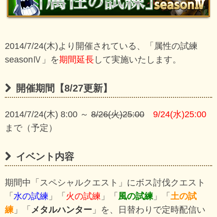
2014/7/24(木)より開催されている、「属性の試練
seasonⅣ」を
期間延長
して実施いたします。
開催期間【8/27更新】
2014/7/24(木) 8:00 ～
8/26(火)25:00
9/24(水)25:00
まで（予定）
イベント内容
期間中「スペシャルクエスト」にボス討伐クエスト
「
水の試練
」「
火の試練
」「
風の試練
」「
土の試
練
」「
メタルハンター
」を、日替わりで定時配信い