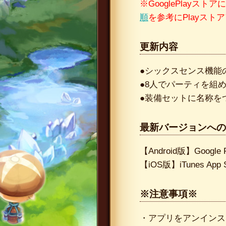
※GooglePlay
順
を参考にPlayス
更新内容
●シックスセンス機能
●8人でパーティを組
●装備セットに名称を
最新バージョンへの
【Android版】Go
【iOS版】iTunes
※注意事項※
・アプリをアンインス